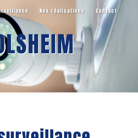
urveillance
Nos réalisations
Contact
OLSHEIM
surveillance