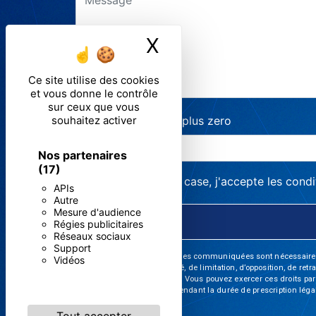
X
Masquer le ban
Ce site utilise des cookies
et vous donne le contrôle
sur ceux que vous
souhaitez activer
Combien font deux plus zero
Nos partenaires
(17)
En cochant cette case, j'accepte les condi
APIs
Autre
Mesure d'audience
Régies publicitaires
Réseaux sociaux
Support
** Les données personnelles communiquées sont nécessaires aux 
Vidéos
d’effacement, de portabilité, de limitation, d’opposition, de re
vos données post-mortem. Vous pouvez exercer ces droits par v
de prise de contact puis pendant la durée de prescription léga