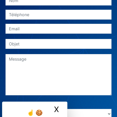
Combien font deux plus trois
X
Masquer le ban