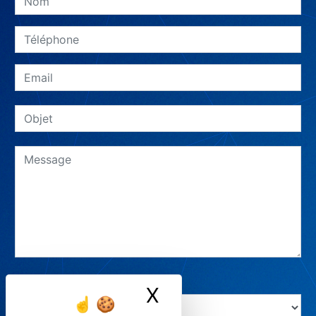
Combien font deux plus six
X
Masquer le ban