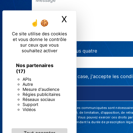
X
Masquer le ban
Ce site utilise des cookies
et vous donne le contrôle
sur ceux que vous
souhaitez activer
Combien font six plus quatre
Nos partenaires
(17)
En cochant cette case, j'accepte les condi
APIs
Autre
Mesure d'audience
Régies publicitaires
Réseaux sociaux
Support
** Les données personnelles communiquées sont nécessaires aux 
Vidéos
d’effacement, de portabilité, de limitation, d’opposition, de re
vos données post-mortem. Vous pouvez exercer ces droits par v
de prise de contact puis pendant la durée de prescription léga