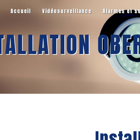
Accueil
Vidéosurveillance
Alarmes et s
TALLATION OBE
Instal