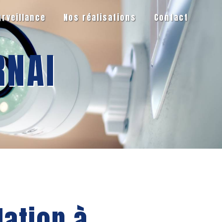
urveillance
Nos réalisations
Contact
RNAI
lation à