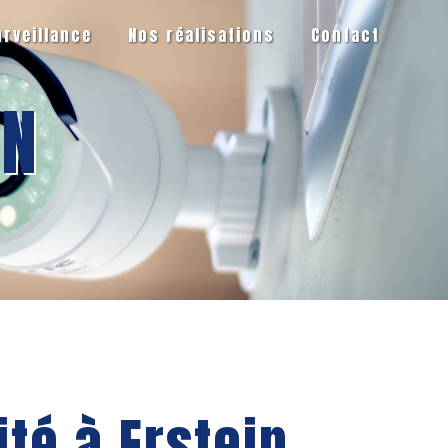
urveillance
Nos réalisations
Contact
IN
ité à Erstein