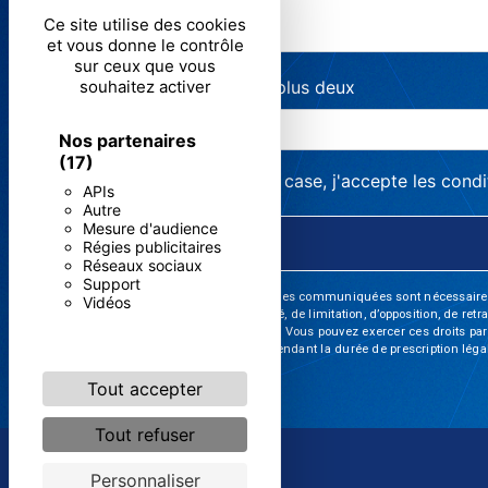
Ce site utilise des cookies
et vous donne le contrôle
sur ceux que vous
souhaitez activer
Combien font cinq plus deux
Nos partenaires
(17)
En cochant cette case, j'accepte les condi
APIs
Autre
Mesure d'audience
Régies publicitaires
Réseaux sociaux
Support
** Les données personnelles communiquées sont nécessaires aux 
Vidéos
d’effacement, de portabilité, de limitation, d’opposition, de re
vos données post-mortem. Vous pouvez exercer ces droits par v
de prise de contact puis pendant la durée de prescription léga
Tout accepter
Tout refuser
Personnaliser