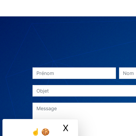
X
Masquer le ban